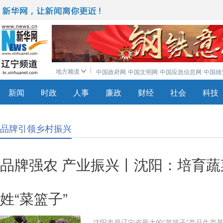
地方频道
中国政府网
中国文明网
中国应急信息网
中国雄
新闻
时政
人事
廉政
财经
社会
科技
品牌引领乡村振兴
品牌强农 产业振兴丨沈阳：培育蔬
姓“菜篮子”
沈阳市是辽宁省最大的“菜篮子”产品生产