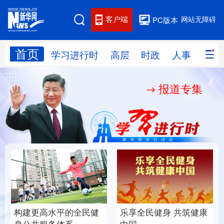
客户端
网站无障碍
PC版本
首页
网站地图
学习进行时
高层
时政
人事
国际
报道专集
学习进行时
高层
时政
人事
国际
财经
网评
港澳
台湾
思客智库
全球连线
教育
科技
科创
量子
体育
文化
书画
健康
军事
构建更高水平的全民健
乐享全民健身 共筑健康
访谈
视频
图片
政务