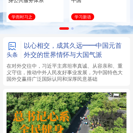
身公共服务体系
中国
法律
中央文件
金融
汽车
学而时习之
学习新语
食品
人居
信息化
数字经济
学术中国
乡村振兴
银龄
溯源中国
以心相交，成其久远——中国元首
外交的世界情怀与大国气派
头条
城市
旅游
能源
会展
在对外交往中，习近平主席坦率真诚、从容亲和、重
义守信，推动中外人民友好事业发展，为中国特色大
彩票
娱乐
时尚
悦读
国外交赢得广泛国际认同和深厚民意基础
公益
一带一路
亚太网
上市公司
文化产业
地方频道