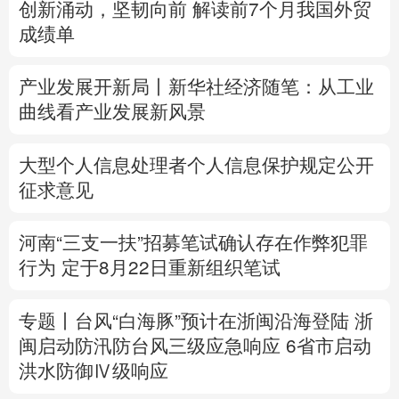
创新涌动，坚韧向前 解读前7个月我国外贸
多语种频道
成绩单
English
Español
Français
عربى
产业发展开新局丨
新华社经济随笔：从工业
Русский язык
日本語
한국어
曲线看产业发展新风景
Deutsch
Português
大型个人信息处理者个人信息保护规定公开
征求意见
河南“三支一扶”招募笔试确认存在作弊犯罪
行为
定于8月22日重新组织笔试
专题丨
台风“白海豚”预计在浙闽沿海登陆
浙
闽启动防汛防台风三级应急响应
6省市启动
洪水防御Ⅳ级响应