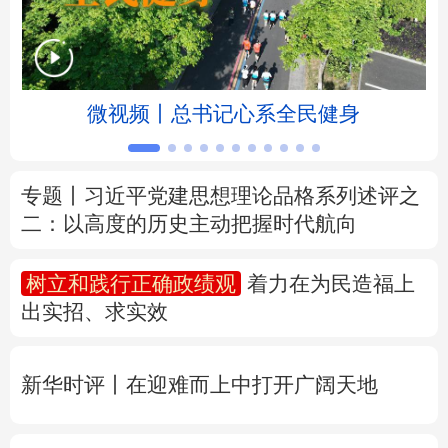
北京
天津
河北
山西
辽宁
吉林
上海
江苏
微视频丨总书记心系全民健身
浙江
安徽
福建
江西
山东
河南
湖北
湖南
专题丨
习近平党建思想理论品格系列述评之
二：以高度的历史主动把握时代航向
广东
广西
海南
重庆
四川
贵州
云南
西藏
树立和践行正确政绩观
着力在为民造福上
出实招、求实效
陕西
甘肃
青海
宁夏
新疆
内蒙古
黑龙江
新华时评丨在迎难而上中打开广阔天地