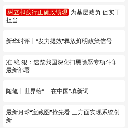
多语种频道
新华时评丨“发力提效”释放鲜明政策信号
English
Español
Français
عربى
准 稳 狠：速览我国深化扫黑除恶专项斗争
Русский язык
日本語
한국어
最新部署
Deutsch
Português
随笔丨世界给“__在中国”填新词
最新月球“宝藏图”抢先看
三方面实现系统创
新
专题丨
“白海豚”逼近华东 罕见远洋台风将登
陆我国
两部门对浙闽启动防汛防台风四级应
急响应