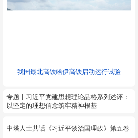
北京
天津
河北
山西
辽宁
吉林
上海
江苏
我国最北高铁哈伊高铁启动运行试验
浙江
安徽
福建
江西
山东
河南
湖北
湖南
专题丨
习近平党建思想理论品格系列述评：
以坚定的理想信念筑牢精神根基
广东
广西
海南
重庆
四川
贵州
云南
西藏
中塔人士共话《习近平谈治国理政》第五卷
陕西
甘肃
青海
宁夏
树立和践行正确政绩观
为基层减负 促实干
新疆
内蒙古
黑龙江
担当