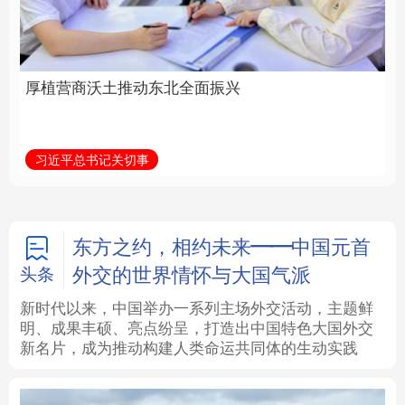
全面振兴
建设为统领加强党的各
方面建设
法律
中央文件
金融
汽车
习近平总书记关切事
学习新语
食品
人居
信息化
数字经济
学术中国
乡村振兴
银龄
溯源中国
东方之约，相约未来——中国元首
外交的世界情怀与大国气派
头条
城市
旅游
能源
会展
新时代以来，中国举办一系列主场外交活动，主题鲜
明、成果丰硕、亮点纷呈，打造出中国特色大国外交
彩票
娱乐
时尚
悦读
新名片，成为推动构建人类命运共同体的生动实践
公益
一带一路
亚太网
上市公司
文化产业
地方频道