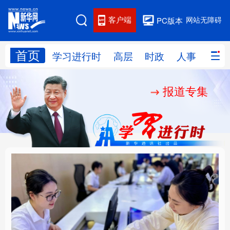
客户端
网站无障碍
PC版本
首页
网站地图
学习进行时
高层
时政
人事
国际
报道专集
学习进行时
高层
时政
人事
国际
财经
网评
港澳
台湾
思客智库
全球连线
教育
科技
科创
量子
体育
文化
书画
健康
军事
厚植营商沃土推动东北
铸魂强党丨以党的政治
访谈
视频
图片
政务