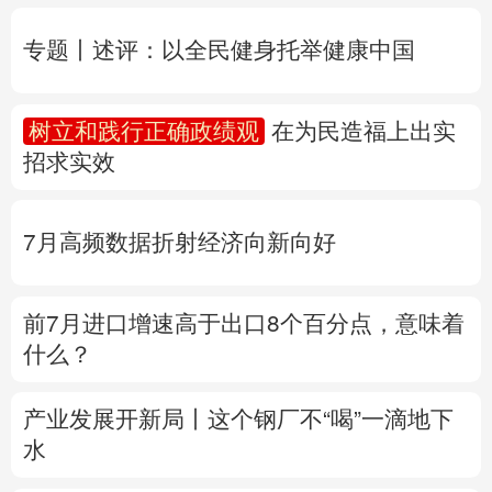
招求实效
多语种频道
English
Español
Français
عربى
7月高频数据折射经济向新向好
Русский язык
日本語
한국어
前7月进口增速高于出口8个百分点，意味着
Deutsch
Português
什么？
产业发展开新局丨
这个钢厂不“喝”一滴地下
水
专题丨
“白海豚”降水极端性突出
长三角列车
开行调整
福建撤离转移9.89万人
浙江防台
风Ⅰ级应急响应