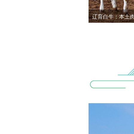
辽育白牛：本土