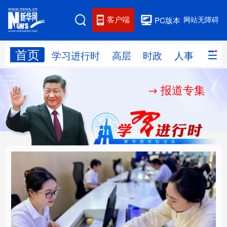
客户端
网站无障碍
PC版本
首页
网站地图
学习进行时
高层
时政
人事
国际
报道专集
学习进行时
高层
时政
人事
国际
财经
网评
港澳
台湾
思客智库
全球连线
教育
科技
科创
量子
体育
文化
书画
健康
军事
厚植营商沃土推动东北
铸魂强党丨以党的政治
访谈
视频
图片
政务