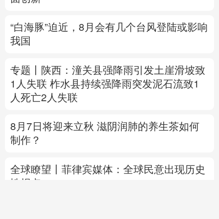
专题丨
陕西：潼关县强降雨引发土崖滑坡致
1人失联
柞水县持续强降雨突发泥石流致1
人死亡2人失联
8月7日将迎来立秋 滋阴润肺的养生茶如何
制作？
全球瞭望丨菲律宾媒体：全球民意出现历史
性拐点
专题丨
特朗普与美防长“起冲突”
否认美国弹
药短缺 扬言严惩“爆料者”
直播中