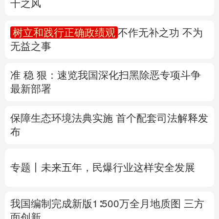
准 稳 狠：速览我国深化扫黑除恶专项斗争
多语种频道
最新部署
English
Español
Français
عربى
保障生态环境法典实施 首个配套司法解释发
Русский язык
日本語
한국어
布
Deutsch
Português
专题丨
未来五年，民爆行业这样安全发展
我国编制完成新版1∶500万全月地质图 三方
面创新
“白海豚”迫近，8月会有几个台风登陆或影响
我国