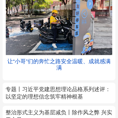
北京
天津
河北
山西
辽宁
吉林
上海
江苏
让“小哥”们的奔忙之路安全温暖、成就感满
满
浙江
安徽
福建
江西
山东
河南
湖北
湖南
专题丨
习近平党建思想理论品格系列述评：
以坚定的理想信念筑牢精神根基
广东
广西
海南
重庆
四川
贵州
云南
西藏
整治形式主义为基层减负丨除作风之弊 兴实
干之风
陕西
甘肃
青海
宁夏
树立和践行正确政绩观
不作无补之功 不为
新疆
内蒙古
黑龙江
无益之事