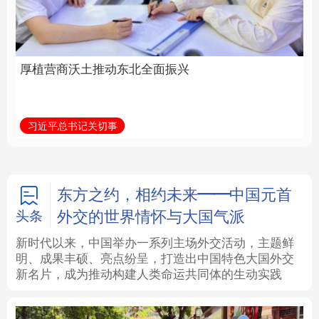
全面振兴
建设为统领加强党的各
方面建设
法律
中央文件
金融
汽车
习近平总书记关切事
学习新语
食品
人居
信息化
数字经济
学术中国
乡村振兴
银龄
溯源中国
东方之约，相约未来——中国元首
外交的世界情怀与大国气派
头条
城市
旅游
能源
会展
新时代以来，中国举办一系列主场外交活动，主题鲜
明、成果丰硕、亮点纷呈，打造出中国特色大国外交
彩票
娱乐
时尚
悦读
新名片，成为推动构建人类命运共同体的生动实践
公益
一带一路
亚太网
上市公司
文化产业
地方频道