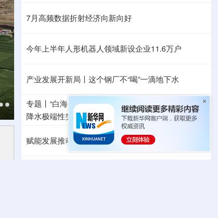
7月高频数据折射经济向新向好
今年上半年人形机器人领域新设企业11.6万户
产业发展开新局丨
这个钢厂不“喝”一滴地下水
专题丨
“白海豚”路径为何多变
“闭眼”等于风险降低？
降水极端性突出
浙江洪水防御Ⅲ级应急响应
赋能发展推动共赢 “零关税”百日见证中非合作新气象
外媒：高效的中国制造业让全球受益
日本2027财年防卫预算申请额创新高
力