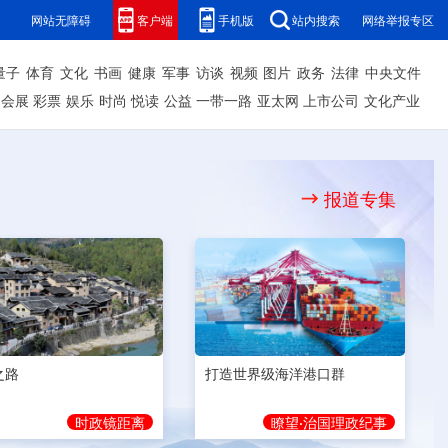
网站无障碍
客户端
手机版
站内搜索
网络举报专区
量子
体育
文化
书画
健康
军事
访谈
视频
图片
政务
法律
中央文件
会展
彩票
娱乐
时尚
悦读
公益
一带一路
亚太网
上市公司
文化产业
报道专集
之路
打造世界级海洋港口群
时政镜距离
瞭望·治国理政纪事