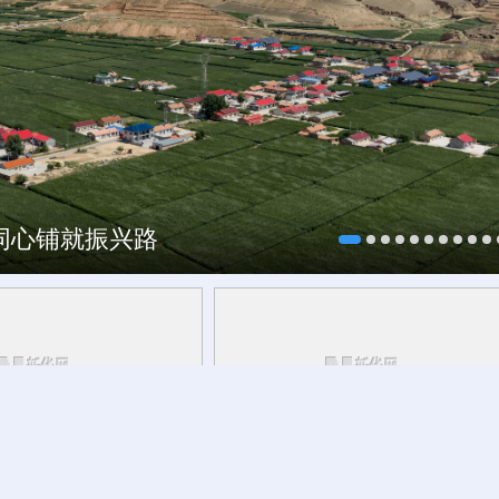
村酒博会
海同心铺就振兴路
青海丨带你去青藏高原
活力中国调研行丨
安徽的定力与活