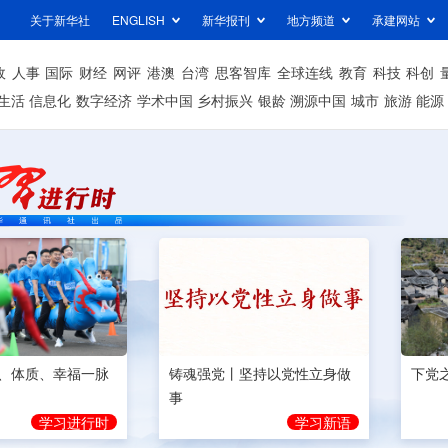
关于新华社
ENGLISH
新华报刊
地方频道
承建网站
政
人事
国际
财经
网评
港澳
台湾
思客智库
全球连线
教育
科技
科创
生活
信息化
数字经济
学术中国
乡村振兴
银龄
溯源中国
城市
旅游
能源
、体质、幸福一脉
铸魂强党丨坚持以党性立身做
下党
事
学习进行时
学习新语