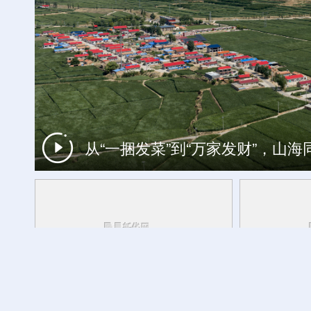
杏花深处清香来 相约2026杏花
从“一捆发菜”到“万家发财”，山
中国经济面面观丨向善而行：人工智
央秀白玛说