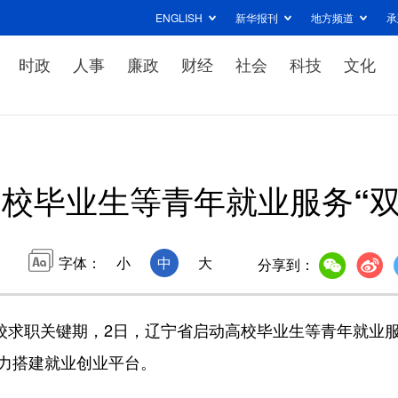
ENGLISH
新华报刊
地方频道
承
时政
人事
廉政
财经
社会
科技
文化
校毕业生等青年就业服务“双
字体：
小
中
大
分享到：
校求职关键期，2日，辽宁省启动高校毕业生等青年就业
全力搭建就业创业平台。