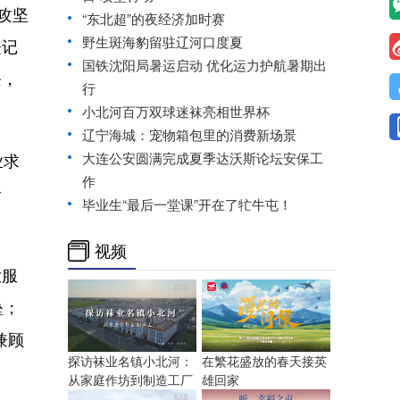
攻坚
“东北超”的夜经济加时赛
野生斑海豹留驻辽河口度夏
登记
国铁沈阳局暑运启动 优化运力护航暑期出
条，
行
小北河百万双球迷袜亮相世界杯
辽宁海城：宠物箱包里的消费新场景
业求
大连公安圆满完成夏季达沃斯论坛安保工
作
余
毕业生“最后一堂课”开在了牤牛屯！
视频
大服
垒；
兼顾
探访袜业名镇小北河：
在繁花盛放的春天接英
从家庭作坊到制造工厂
雄回家