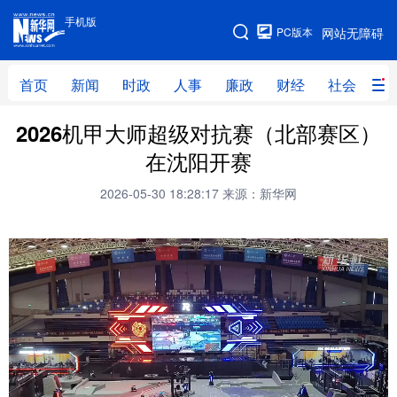
手机版
手机版
PC版本
网站无障碍
网站地图
首页
新闻
时政
人事
廉政
财经
社会
科
2026机甲大师超级对抗赛（北部赛区）
首页
新闻
时政
人事
在沈阳开赛
廉政
财经
社会
科技
2026-05-30 18:28:17
来源：新华网
文化
教育
健康
旅游
体育
视频
直播
无人机
地方频道
北京
天津
河北
山西
辽宁
吉林
上海
江苏