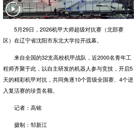
浙江
安徽
福建
江西
山东
河南
湖北
湖南
5月29日，2026机甲大师超级对抗赛（北部赛
广东
广西
海南
重庆
区）在辽宁省沈阳市东北大学拉开战幕。
四川
贵州
云南
西藏
来自全国的32支高校机甲战队，近2000名青年工
陕西
甘肃
青海
宁夏
程师齐聚于此，以自主研发的机器人参与竞技，开启5
新疆
内蒙古
黑龙江
天的精彩机甲对抗，共同角逐10个晋级全国赛、4个进
入复活赛的珍贵名额。
多语种频道
记者：高铭
English
Español
Français
عربى
摄制：邹新江
Русский язык
日本語
한국어