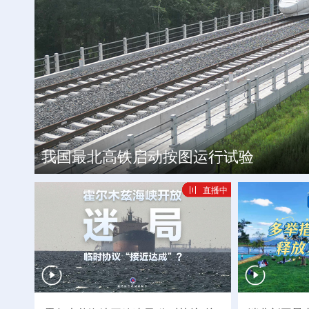
让“小哥”们的奔忙之路安全温暖
工银私人银行 君子偕伙伴同行
我国最北高铁启动按图运行试验
关爱——为户外劳动者撑起“清凉伞”
直播中