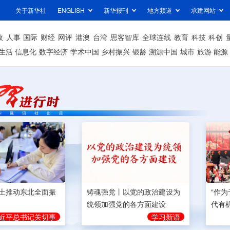
关于新华社
ENGLISH
新华报刊
地方频道
承建网站
政
人事
国际
财经
网评
港澳
台湾
思客智库
全球连线
教育
科技
科创
生活
信息化
数字经济
学术中国
乡村振兴
银龄
溯源中国
城市
旅游
能源
土推动东北全面振
铸魂强党丨以党的政治建设为
“作
统领加强党的各方面建设
代有
近平总书记关切事
学习新语