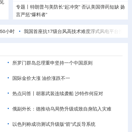
见
专题丨
特朗普与美防长“起冲突”
否认美国弹药短缺 扬
言严惩“爆料者”
中方代表：防止“三股势力”借助新兴技术蔓延渗透
我国首座抗17级台风高技术难度浮式风电平台投运
巴西举
专题丨
特朗普与美防长就弹药短缺问题“起冲突”
所罗门群岛总理重申坚持一个中国原则
国际金价大涨 油价涨跌不一
热点问答丨胡塞武装连续袭船 沙特作何应对
俄副外长：德推动乌局势升级或致自身陷入灾难
以色列称成功测试升级版“箭”式反导系统