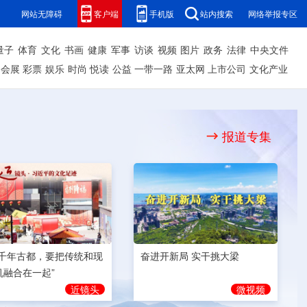
网站无障碍
客户端
手机版
站内搜索
网络举报专区
量子
体育
文化
书画
健康
军事
访谈
视频
图片
政务
法律
中央文件
会展
彩票
娱乐
时尚
悦读
公益
一带一路
亚太网
上市公司
文化产业
报道专集
奋进开新局 实干挑大梁
为千年古都，要把传统和现
机融合在一起”
微视频
近镜头