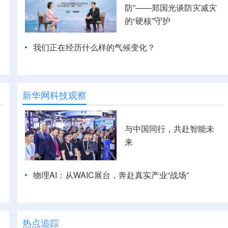
防”——郑国光谈防灾减灾
的“硬核”守护
我们正在经历什么样的气候变化？
新华网科技观察
与中国同行，共赴智能未
来
物理AI：从WAIC展台，奔赴真实产业“战场”
热点追踪