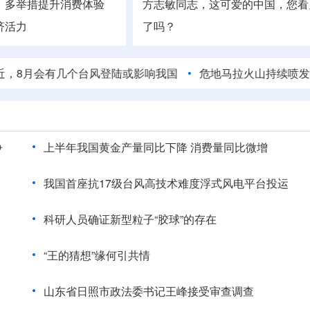
丨多举措提升消费体验
方志敏同志，这可爱的中国，您看
济活力
了吗？
会有几个台风登陆或影响我国
危地马拉火山持续喷发50小时
争
上半年我国黄金产量同比下降 消费量同比微增
我国首座抗17级台风高技术难度浮式风电平台投运
科研人员确证新型粒子“胶球”的存在
“王的猜想”缘何引共情
山东省日照市政法委书记王峰接受审查调查