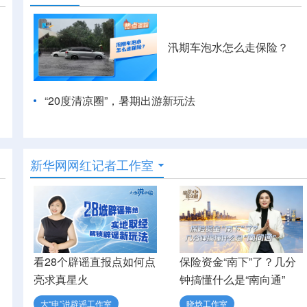
汛期车泡水怎么走保险？
“20度清凉圈”，暑期出游新玩法
新华网网红记者工作室
看28个辟谣直报点如何点
保险资金“南下”了？几分
亮求真星火
钟搞懂什么是“南向通”
大“申”说辟谣工作室
晓焓工作室