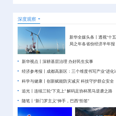
深度观察
新华全媒头条丨
透视“十五
局之年各省份经济半年报
新华视点丨
深耕基层治理 办好民生实事
经济参考报丨
成都高新区：三个维度书写产业“进化论
科学与健康丨创新赋能防灾减灾 科技守护群众安全
追光丨
连续三轮“下克上” 解码足协杯黑马逆袭之路
随笔丨“新门罗主义”伸手，巴西“拒签”