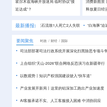
霍尔木兹海峡开放迷局 临时协议“接
消费新图景
近达成”？
释放夏日经
最新播报:
续强降雨突发泥石流致1人死亡2人失联
“白海豚”迫近，8月
要闻聚焦
时政
财经
国际
司法部部署司法行政系统开展深化扫黑除恶专项斗
上合组织“天山-2026”联合网络反恐演习在新疆举行
以数观势丨知识产权强国建设驶入“快车道”
产业发展开新局丨
这里的铝深加工跑出产业加速度
AI客服承诺不实、人工客服接入困难 中消协回应