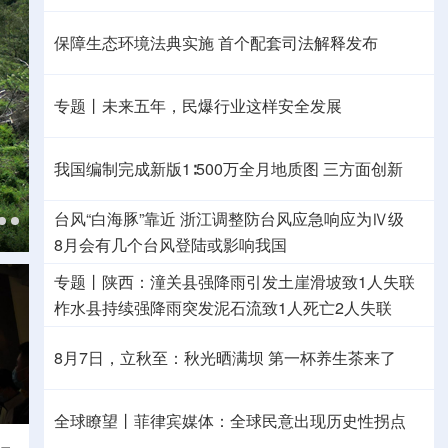
保障生态环境法典实施 首个配套司法解释发布
专题丨
未来五年，民爆行业这样安全发展
我国编制完成新版1∶500万全月地质图 三方面创新
台风“白海豚”靠近 浙江调整防台风应急响应为Ⅳ级
8月
会有几个台风登陆或影响我国
专题丨
陕西：潼关县强降雨引发土崖滑坡致1人失联
柞水县持续强降雨突发泥石流致1人死亡2人失联
8月7日，立秋至：秋光晒满坝
第一杯养生茶来了
全球瞭望丨菲律宾媒体：全球民意出现历史性拐点