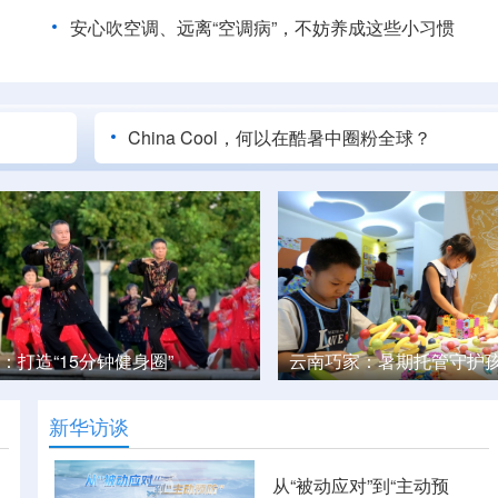
安心吹空调、远离“空调病”，不妨养成这些小习惯
China Cool，何以在酷暑中圈粉全球？
：暑期托管守护孩子快乐假期
黄河壶口瀑布金瀑奔涌
新华访谈
从“被动应对”到“主动预