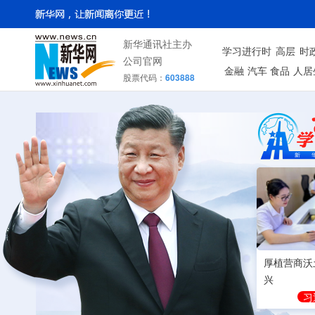
新华通讯社主办
学习进行时
高层
时
公司官网
金融
汽车
食品
人居
股票代码：
603888
厚植营商沃
兴
习