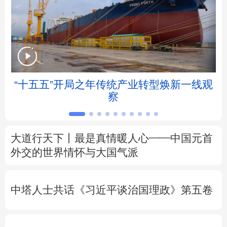
北京
天津
河北
山西
辽宁
吉林
上海
江苏
浙江
安徽
福建
江西
“十五五”开局之年传统产业转型焕新一线观
察
山东
河南
湖北
湖南
广东
广西
海南
重庆
大道行天下丨最是真情暖人心——中国元首
四川
贵州
云南
西藏
外交的
世界
情怀与大国气派
陕西
甘肃
青海
宁夏
中塔人士共话《习近平谈治国理政》第五卷
新疆
内蒙古
黑龙江