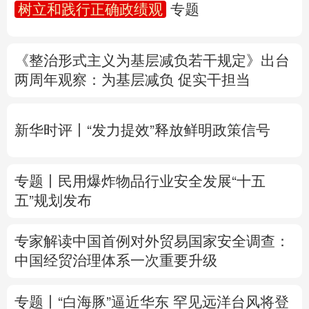
树立和践行正确政绩观
专题
多语种频道
《整治形式主义为基层减负若干规定》出台
English
Español
Français
عربى
两周年
观察
：为基层减负 促实干担当
Русский язык
日本語
한국어
新华时评丨“发力提效”释放鲜明政策信号
Deutsch
Português
专题丨
民用爆炸物品行业安全发展“十五
五”规划发布
专家解读中国首例对外贸易国家安全调查：
中国经贸治理体系一次重要升级
专题丨
“白海豚”逼近华东 罕见远洋台风将登