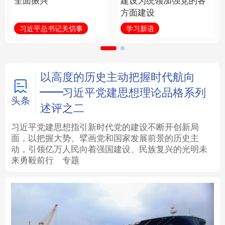
全面振兴
建设为统领加强党的各
方面建设
法律
中央文件
金融
汽车
习近平总书记关切事
学习新语
食品
人居
信息化
数字经济
学术中国
乡村振兴
银龄
溯源中国
以高度的历史主动把握时代航向
——习近平党建思想理论品格系列
城市
旅游
能源
会展
头条
述评之二
彩票
娱乐
时尚
悦读
习近平党建思想指引新时代党的建设不断开创新局
面，以把握大势、擘画党和国家发展前景的历史主
动，引领亿万人民向着强国建设、民族复兴的光明未
公益
一带一路
亚太网
上市公司
来勇毅前行
专题
文化产业
地方频道