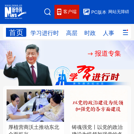
客户端
网站无障碍
PC版本
首页
网站地图
学习进行时
高层
时政
人事
国际
报道专集
学习进行时
高层
时政
人事
国际
财经
网评
港澳
台湾
思客智库
全球连线
教育
科技
科创
量子
体育
文化
书画
健康
军事
厚植营商沃土推动东北
铸魂强党丨以党的政治
访谈
视频
图片
政务