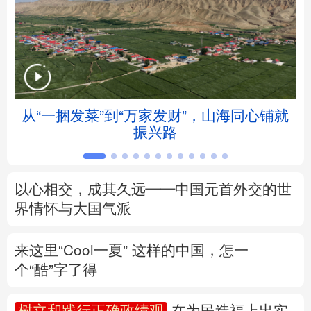
北京
天津
河北
山西
辽宁
吉林
上海
江苏
浙江
安徽
福建
江西
从“一捆发菜”到“万家发财”，山海同心铺就
振兴路
山东
河南
湖北
湖南
广东
广西
海南
重庆
以心相交，成其久远——中国元首外交的世
四川
贵州
云南
西藏
界情怀与大国气派
陕西
甘肃
青海
宁夏
来这里“Cool一夏”
这样的中国，怎一
个“酷”字了得
新疆
内蒙古
黑龙江
树立和践行正确政绩观
在为民造福上出实