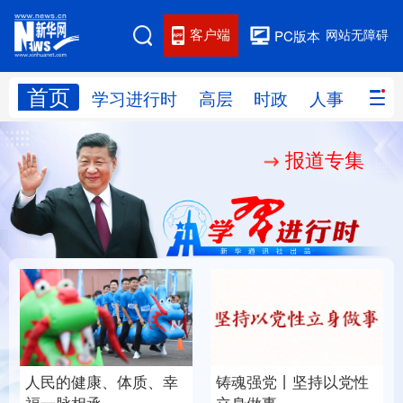
客户端
网站无障碍
PC版本
首页
网站地图
学习进行时
高层
时政
人事
国际
报道专集
学习进行时
高层
时政
人事
国际
财经
网评
港澳
台湾
思客智库
全球连线
教育
科技
科创
量子
体育
文化
书画
健康
军事
人民的健康、体质、幸
铸魂强党丨坚持以党性
访谈
视频
图片
政务