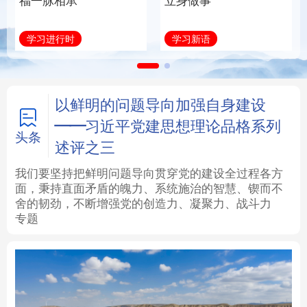
福一脉相承
立身做事
法律
中央文件
金融
汽车
学习进行时
学习新语
食品
人居
信息化
数字经济
学术中国
乡村振兴
银龄
溯源中国
以鲜明的问题导向加强自身建设
——习近平党建思想理论品格系列
城市
旅游
能源
会展
头条
述评之三
彩票
娱乐
时尚
悦读
我们要坚持把鲜明问题导向贯穿党的建设全过程各方
面，秉持直面矛盾的魄力、系统施治的智慧、锲而不
舍的韧劲，不断增强党的创造力、凝聚力、战斗力
公益
一带一路
亚太网
上市公司
专题
文化产业
地方频道