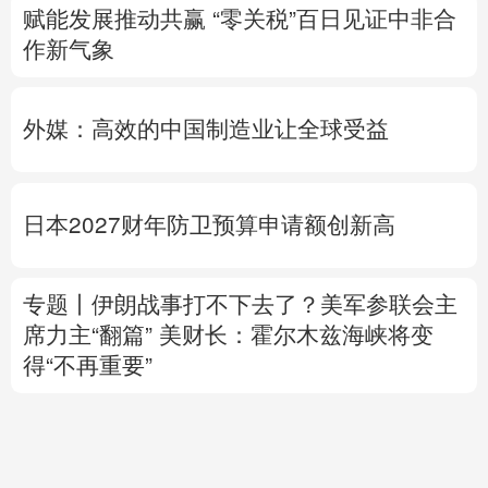
赋能发展推动共赢 “零关税”百日见证中非合
作新气象
外媒：高效的中国制造业让全球受益
日本2027财年防卫预算申请额创新高
专题丨
伊朗战事打不下去了？美军参联会主
席力主“翻篇”
美财长：霍尔木兹海峡将变
得“不再重要”
美媒：马斯克拒绝让乌克兰用“星链”打击俄
境内目标