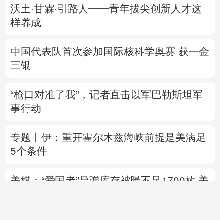
沃土·甘霖·引路人——青年拔尖创新人才这
样养成
中国代表队首次参加国际核科学奥赛 获一金
三银
“枪口对准了我”，记者直击以军巴勒斯坦军
事行动
专题丨
伊：重开霍尔木兹海峡前提是美满足
5个条件
美媒：“爱国者”导弹库存被曝不足1700枚
美
国防部要求军工企业“大幅加快”武器生产