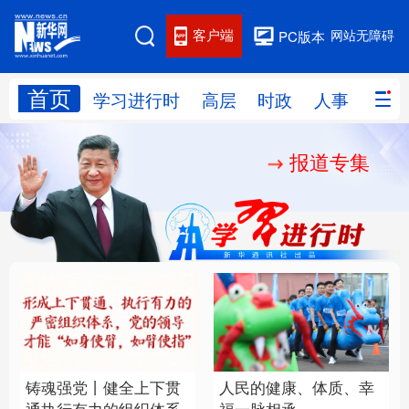
客户端
网站无障碍
PC版本
首页
网站地图
学习进行时
高层
时政
人事
国际
报道专集
学习进行时
高层
时政
人事
国际
财经
网评
港澳
台湾
思客智库
全球连线
教育
科技
科创
量子
体育
文化
书画
健康
军事
铸魂强党丨健全上下贯
人民的健康、体质、幸
访谈
视频
图片
政务