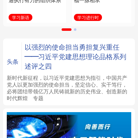
通执行有力的组织体系
福一脉相承
法律
中央文件
金融
汽车
学习新语
学习进行时
食品
人居
信息化
数字经济
学术中国
乡村振兴
银龄
溯源中国
以强烈的使命担当勇担复兴重任
——习近平党建思想理论品格系列
城市
旅游
能源
会展
头条
述评之四
彩票
娱乐
时尚
悦读
新时代新征程，以习近平党建思想为指引，中国共产
党人以更加强烈的使命担当，坚定信心、实干笃行，
必将团结带领亿万人民铸就新的历史伟业、创造新的
公益
一带一路
亚太网
上市公司
时代辉煌
专题
文化产业
地方频道