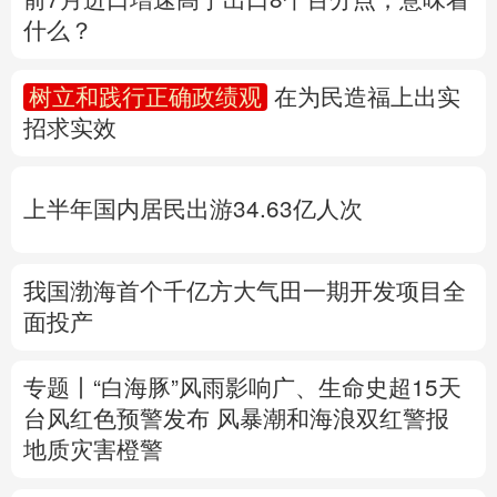
什么？
多语种频道
树立和践行正确政绩观
在为民造福上出实
English
Español
Français
عربى
招求实效
Русский язык
日本語
한국어
上半年国内居民出游34.63亿人次
Deutsch
Português
我国渤海首个千亿方大气田一期开发项目全
面投产
专题丨
“白海豚”风雨影响广、生命史超15天
台风红色预警发布
风暴潮和海浪双红警报
地质灾害橙警