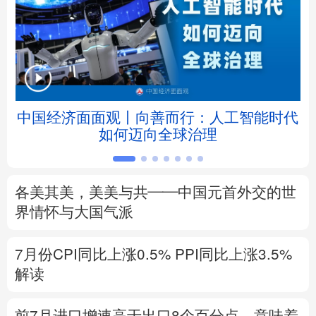
北京
天津
河北
山西
辽宁
吉林
上海
江苏
浙江
安徽
福建
江西
中国经济面面观丨向善而行：人工智能时代
如何迈向全球治理
山东
河南
湖北
湖南
广东
广西
海南
重庆
各美其美，美美与共——中国元首外交的世
四川
贵州
云南
西藏
界情怀与大国气派
陕西
甘肃
青海
宁夏
7月份CPI同比上涨0.5%
PPI同比上涨3.5%
解读
新疆
内蒙古
黑龙江
前7月进口增速高于出口8个百分点，意味着