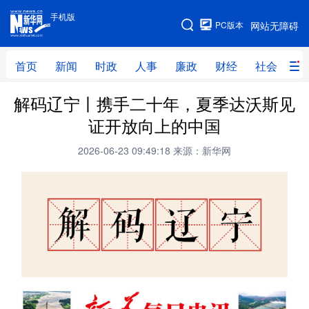
手机版
手机版
PC版本
网站无障碍
网站地图
首页
新闻
时政
人事
廉政
财经
社会
科
解码辽宁丨携手二十年，夏季达沃斯见
首页
新闻
时政
人事
证开放向上的中国
廉政
财经
社会
科技
2026-06-23 09:49:18
来源：新华网
文化
教育
健康
旅游
体育
视频
直播
无人机
地方频道
北京
天津
河北
山西
辽宁
吉林
上海
江苏