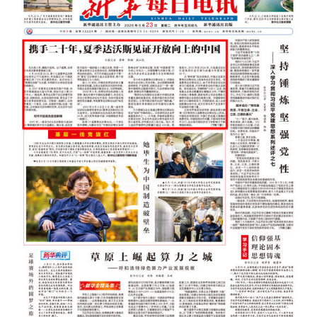
浙江
安徽
福建
江西
山东
河南
湖北
湖南
广东
广西
海南
重庆
四川
贵州
云南
西藏
陕西
甘肃
青海
宁夏
新疆
内蒙古
黑龙江
多语种频道
English
Español
Français
عربى
Русский язык
日本語
한국어