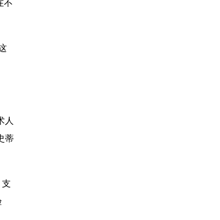
在不
这
术人
史蒂
，支
验