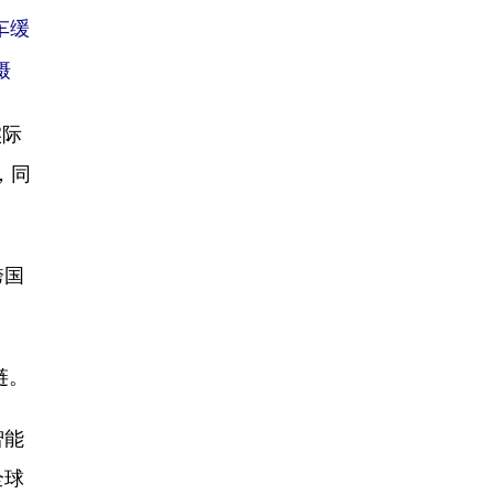
车缓
摄
实际
，同
跨国
链。
智能
全球