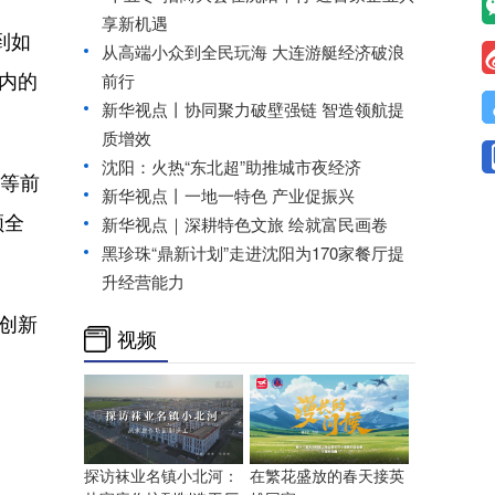
享新机遇
到如
从高端小众到全民玩海 大连游艇经济破浪
内的
前行
新华视点丨协同聚力破壁强链 智造领航提
质增效
沈阳：火热“东北超”助推城市夜经济
造等前
新华视点丨一地一特色 产业促振兴
领全
新华视点｜深耕特色文旅 绘就富民画卷
黑珍珠“鼎新计划”走进沈阳为170家餐厅提
升经营能力
创新
视频
探访袜业名镇小北河：
在繁花盛放的春天接英