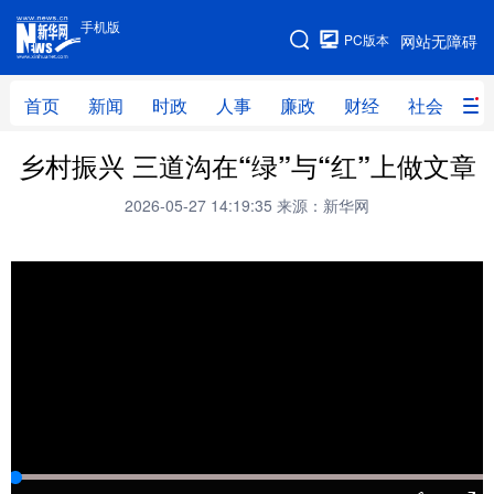
手机版
手机版
PC版本
网站无障碍
网站地图
首页
新闻
时政
人事
廉政
财经
社会
科
乡村振兴 三道沟在“绿”与“红”上做文章
首页
新闻
时政
人事
2026-05-27 14:19:35
来源：新华网
廉政
财经
社会
科技
文化
教育
健康
旅游
体育
视频
直播
无人机
地方频道
北京
天津
河北
山西
辽宁
吉林
上海
江苏