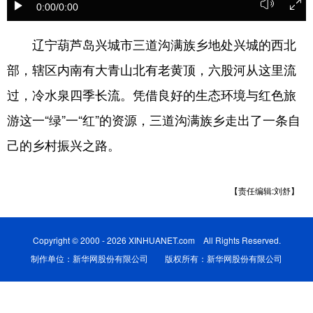
0:00
/0:00
浙江
安徽
福建
江西
辽宁葫芦岛兴城市三道沟满族乡地处兴城的西北
山东
河南
湖北
湖南
部，辖区内南有大青山北有老黄顶，六股河从这里流
广东
广西
海南
重庆
过，冷水泉四季长流。凭借良好的生态环境与红色旅
四川
贵州
云南
西藏
游这一“绿”一“红”的资源，三道沟满族乡走出了一条自
陕西
甘肃
青海
宁夏
己的乡村振兴之路。
新疆
内蒙古
黑龙江
【责任编辑:刘舒】
多语种频道
Copyright © 2000 - 2026 XINHUANET.com All Rights Reserved.
English
Español
Français
عربى
制作单位：新华网股份有限公司 版权所有：新华网股份有限公司
Русский язык
日本語
한국어