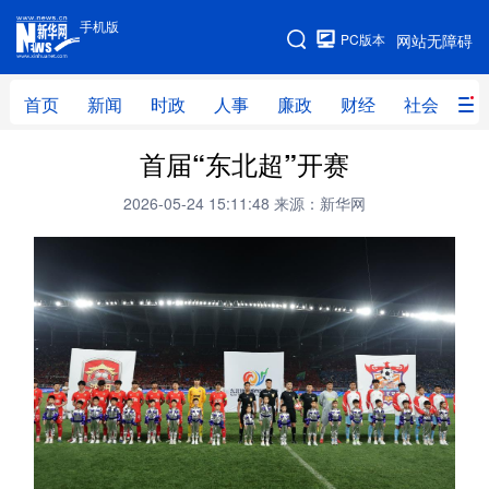
手机版
手机版
PC版本
网站无障碍
网站地图
首页
新闻
时政
人事
廉政
财经
社会
科
首届“东北超”开赛
首页
新闻
时政
人事
2026-05-24 15:11:48
来源：新华网
廉政
财经
社会
科技
文化
教育
健康
旅游
体育
视频
直播
无人机
地方频道
北京
天津
河北
山西
辽宁
吉林
上海
江苏