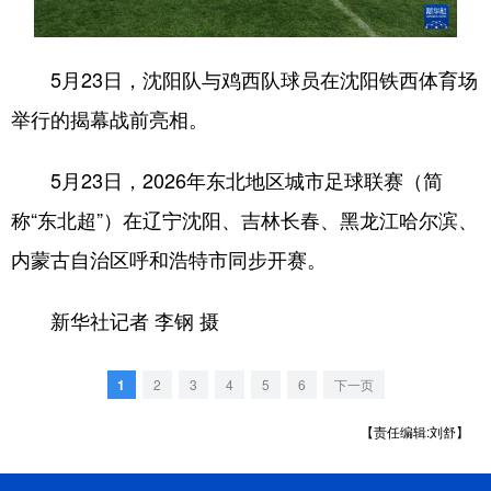
浙江
安徽
福建
江西
5月23日，沈阳队与鸡西队球员在沈阳铁西体育场
山东
河南
湖北
湖南
举行的揭幕战前亮相。
广东
广西
海南
重庆
四川
贵州
云南
西藏
5月23日，2026年东北地区城市足球联赛（简
称“东北超”）在辽宁沈阳、吉林长春、黑龙江哈尔滨、
陕西
甘肃
青海
宁夏
内蒙古自治区呼和浩特市同步开赛。
新疆
内蒙古
黑龙江
新华社记者 李钢 摄
多语种频道
1
2
3
4
5
6
下一页
English
Español
Français
عربى
【责任编辑:刘舒】
Русский язык
日本語
한국어