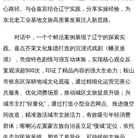
Deutsch
Português
心路径。与会嘉宾结合辽宁实践，分享实操经验，为
东北老工业基地文旅高质量发展注入新思路。
对话中，一个个鲜活案例展现了辽宁的探索实
践。嘉点芥茉文化集团打造的沉浸式戏剧《幡灵迷
境》，凭借特色剧情与强互动体验，实现核心观众反
复观演超500次，印证了精品内容的强大生命力；鞍山
市铁东区深耕地域文化底蕴，通过精细化运营完善公
共服务、优化消费场景，推动城区文旅提质升级；兴
城市主打“轻量化”，通过打造小型业态网点、推进微空
间改造，精准激活城市文旅活力，有效吸引年轻消费
群体；喀喇沁左翼蒙古族自治县立足“慢城”定位，依托
生态与民族风情，塑造了差异化、可持续的文旅品