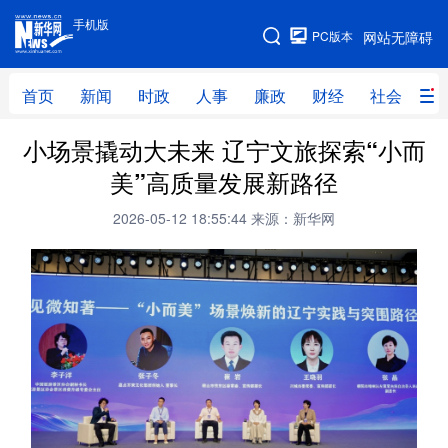
手机版
手机版
PC版本
网站无障碍
网站地图
首页
新闻
时政
人事
廉政
财经
社会
科
小场景撬动大未来 辽宁文旅探索“小而
首页
新闻
时政
人事
美”高质量发展新路径
廉政
财经
社会
科技
2026-05-12 18:55:44
来源：新华网
文化
教育
健康
旅游
体育
视频
直播
无人机
地方频道
北京
天津
河北
山西
辽宁
吉林
上海
江苏