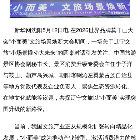
浙江
安徽
福建
江西
山东
河南
湖北
湖南
新华网沈阳5月12日电 在2026世界品牌莫干山大
广东
广西
海南
重庆
会“小而美”文旅场景焕新大会期间，一场关于辽宁文
四川
贵州
云南
西藏
旅“小场景撬动大未来”的圆桌对话引发关注。中国旅游
景区协会副秘书长、景区消费升级专委会主任李子洋
陕西
甘肃
青海
宁夏
与鞍山、葫芦岛兴城、朝阳喀喇沁左翼蒙古族自治县
新疆
内蒙古
黑龙江
等地方党政代表及企业负责人，聚焦生态资源转化、
在地文化赋能等议题，共探辽宁文旅以“小而美”实现突
多语种频道
围升级的新路径。
English
Español
Français
عربى
当前，我国文旅产业正从规模化扩张转向精品化
Русский язык
日本語
한국어
发展，“小而美”成为推动产业转型、激活消费潜力的核