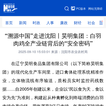
手机版
PC版本
网站无障碍
网站地图
首页
新闻
时政
人事
廉政
财经
社会
科
“溯源中国”走进沈阳丨昊明集团：白羽
首页
新闻
时政
人事
肉鸡全产业链背后的“安全密码”
廉政
财经
社会
科技
2025-09-10 15:03:01
来源：沈阳市农业农村局
文化
教育
健康
旅游
在辽宁昊明食品集团有限公司（以下简称昊明集
体育
视频
直播
无人机
团）的现代化生产车间里，进口禽体处理系统精准作
业，立体物流线有序输送，质检员实时监控药残数
地方频道
据……自2005年创建以来，企业以“民以食为天，食以
北京
天津
河北
山西
安为先”为准则，构建起从种禽孵化到终端消费的白羽
辽宁
吉林
上海
江苏
肉鸡全产业链，用年屠宰3亿只肉鸡、年产80万吨鸡肉