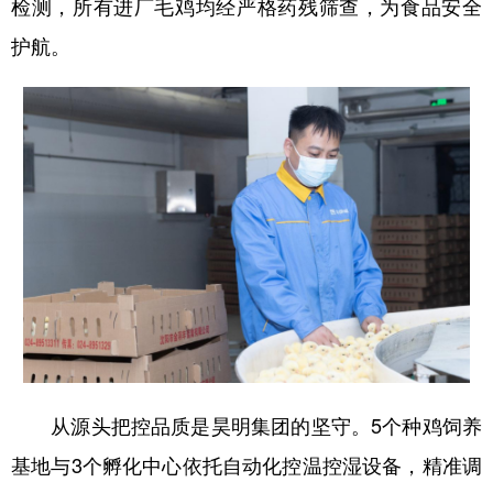
Deutsch
Português
检测，所有进厂毛鸡均经严格药残筛查，为食品安全
护航。
从源头把控品质是昊明集团的坚守。5个种鸡饲养
基地与3个孵化中心依托自动化控温控湿设备，精准调