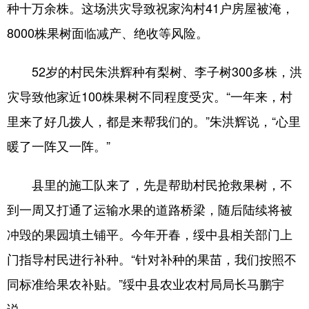
Deutsch
Português
种十万余株。这场洪灾导致祝家沟村41户房屋被淹，
8000株果树面临减产、绝收等风险。
52岁的村民朱洪辉种有梨树、李子树300多株，洪
灾导致他家近100株果树不同程度受灾。“一年来，村
里来了好几拨人，都是来帮我们的。”朱洪辉说，“心里
暖了一阵又一阵。”
县里的施工队来了，先是帮助村民抢救果树，不
到一周又打通了运输水果的道路桥梁，随后陆续将被
冲毁的果园填土铺平。今年开春，绥中县相关部门上
门指导村民进行补种。“针对补种的果苗，我们按照不
同标准给果农补贴。”绥中县农业农村局局长马鹏宇
说。