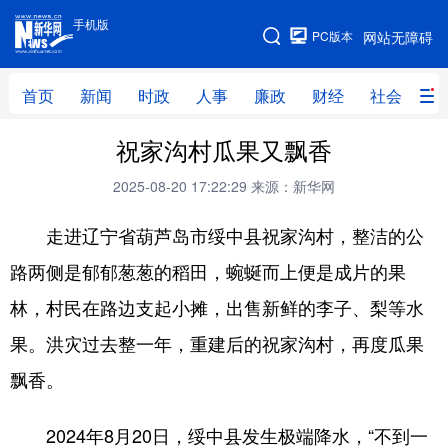
手机版
手机版
PC版本
网站无障碍
网站地图
首页
新闻
时政
人事
廉政
财经
社会
科
祝家沟村瓜果又飘香
首页
新闻
时政
人事
2025-08-20 17:22:29
来源：新华网
廉政
财经
社会
科技
走进辽宁省葫芦岛市绥中县祝家沟村，整洁的公
文化
教育
健康
旅游
路两侧是郁郁葱葱的稻田，蜿蜒而上便是成片的果
体育
视频
直播
无人机
林，村民在路边支起小摊，出售新鲜的李子、梨等水
果。洪灾过去整一年，重建后的祝家沟村，再度瓜果
地方频道
飘香。
北京
天津
河北
山西
2024年8月20日，绥中县发生极端降水，“不到一
辽宁
吉林
上海
江苏