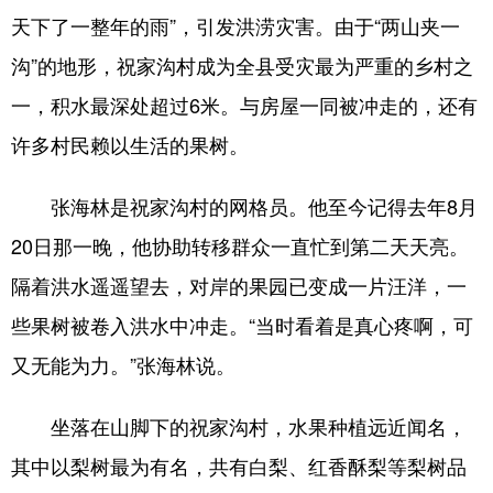
天下了一整年的雨”，引发洪涝灾害。由于“两山夹一
浙江
安徽
福建
江西
沟”的地形，祝家沟村成为全县受灾最为严重的乡村之
山东
河南
湖北
湖南
一，积水最深处超过6米。与房屋一同被冲走的，还有
广东
广西
海南
重庆
许多村民赖以生活的果树。
四川
贵州
云南
西藏
张海林是祝家沟村的网格员。他至今记得去年8月
陕西
甘肃
青海
宁夏
20日那一晚，他协助转移群众一直忙到第二天天亮。
新疆
内蒙古
黑龙江
隔着洪水遥遥望去，对岸的果园已变成一片汪洋，一
些果树被卷入洪水中冲走。“当时看着是真心疼啊，可
多语种频道
又无能为力。”张海林说。
English
Español
Français
عربى
坐落在山脚下的祝家沟村，水果种植远近闻名，
Русский язык
日本語
한국어
其中以梨树最为有名，共有白梨、红香酥梨等梨树品