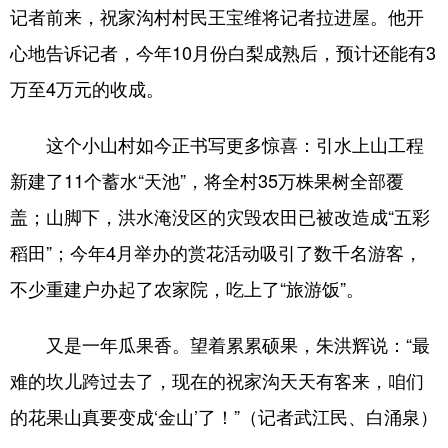
记者前来，祝家沟村村民王宝维将记者拉进屋。他开
心地告诉记者，今年10月份白梨成熟后，预计还能有3
万至4万元的收成。
这个小山村如今正书写更多惊喜：引水上山工程
新建了11个蓄水“天池”，将全村35万株果树全部覆
盖；山脚下，洪水淹没区的灾毁农田已被改造成“五彩
稻田”；今年4月举办的赏花活动吸引了数千名游客，
不少重建户办起了农家院，吃上了“旅游饭”。
又是一年瓜果香。望着累累硕果，朱洪辉说：“最
难的坎儿跨过去了，现在的祝家沟天天有客来，咱们
的花果山真要变成‘金山’了！”（记者武江民、白涌泉）