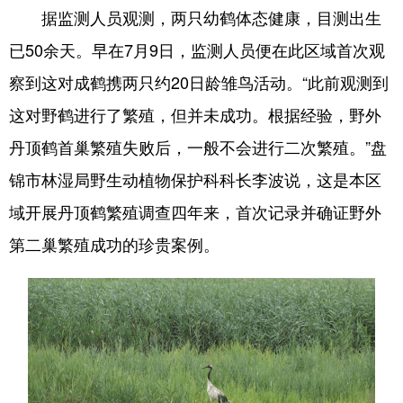
据监测人员观测，两只幼鹤体态健康，目测出生
浙江
安徽
福建
江西
已50余天。早在7月9日，监测人员便在此区域首次观
山东
河南
湖北
湖南
察到这对成鹤携两只约20日龄雏鸟活动。“此前观测到
广东
广西
海南
重庆
这对野鹤进行了繁殖，但并未成功。根据经验，野外
丹顶鹤首巢繁殖失败后，一般不会进行二次繁殖。”盘
四川
贵州
云南
西藏
锦市林湿局野生动植物保护科科长李波说，这是本区
陕西
甘肃
青海
宁夏
域开展丹顶鹤繁殖调查四年来，首次记录并确证野外
新疆
内蒙古
黑龙江
第二巢繁殖成功的珍贵案例。
多语种频道
English
Español
Français
عربى
Русский язык
日本語
한국어