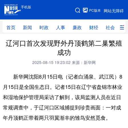
手机版
手机版
PC版本
网站无障碍
网站地图
首页
新闻
时政
人事
廉政
财经
社会
科
辽河口首次发现野外丹顶鹤第二巢繁殖
首页
新闻
时政
人事
成功
廉政
财经
社会
科技
2025-08-15 19:23:02
来源：新华网
文化
教育
健康
旅游
新华网沈阳8月15日电（记者白涌泉、武江民）8
体育
视频
直播
无人机
月15日是全国生态日。记者15日在辽宁省盘锦市林业
和湿地保护管理局采访了解到，该局监测人员在近日
地方频道
常规调查中，于辽河口区域捕捉到珍贵画面：一对成
北京
天津
河北
山西
年丹顶鹤正带着两只羽翼渐丰的雏鸟安然觅食。
辽宁
吉林
上海
江苏