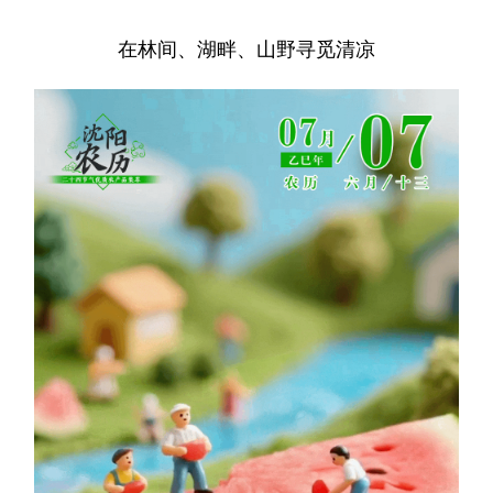
浙江
安徽
福建
江西
在林间、湖畔、山野寻觅清凉
山东
河南
湖北
湖南
广东
广西
海南
重庆
四川
贵州
云南
西藏
陕西
甘肃
青海
宁夏
新疆
内蒙古
黑龙江
多语种频道
English
Español
Français
عربى
Русский язык
日本語
한국어