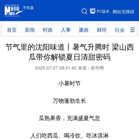
手机版
手机版
PC版本
网站无障碍
网站地图
首页
新闻
时政
人事
廉政
财经
社会
科
节气里的沈阳味道丨暑气升腾时 梁山西
首页
新闻
时政
人事
瓜带你解锁夏日清甜密码
廉政
财经
社会
科技
2025-07-07 08:51:42
来源：新华网
文化
教育
健康
旅游
小暑时节
体育
视频
直播
无人机
万物蓬勃生长
地方频道
瓜熟果香，充满盛夏气息
北京
天津
河北
山西
人们吃西瓜、喝冷饮、吃冰淇淋
辽宁
吉林
上海
江苏