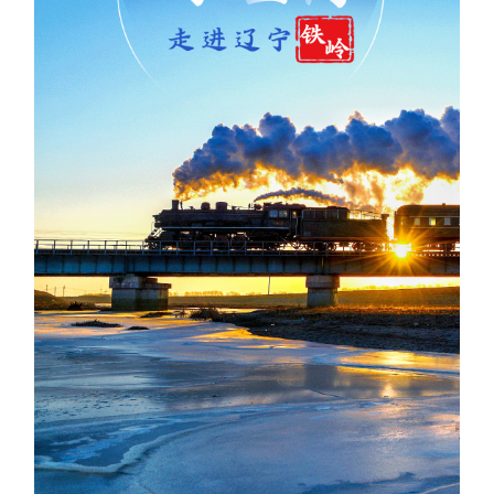
浙江
安徽
福建
江西
山东
河南
湖北
湖南
广东
广西
海南
重庆
四川
贵州
云南
西藏
陕西
甘肃
青海
宁夏
新疆
内蒙古
黑龙江
多语种频道
English
Español
Français
عربى
Русский язык
日本語
한국어