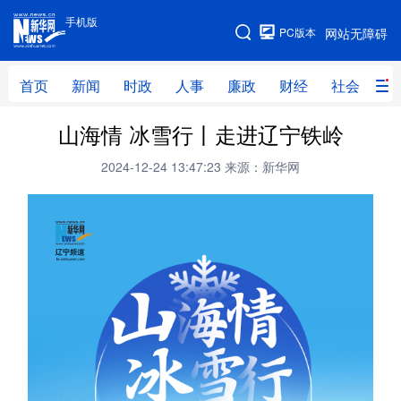
手机版
手机版
PC版本
网站无障碍
网站地图
首页
新闻
时政
人事
廉政
财经
社会
科
山海情 冰雪行丨走进辽宁铁岭
首页
新闻
时政
人事
2024-12-24 13:47:23
来源：新华网
廉政
财经
社会
科技
文化
教育
健康
旅游
体育
视频
直播
无人机
地方频道
北京
天津
河北
山西
辽宁
吉林
上海
江苏