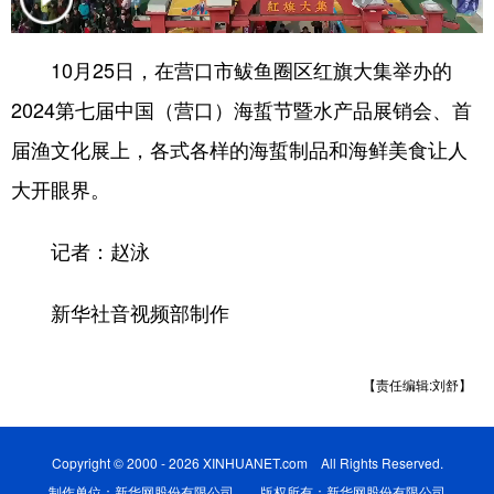
浙江
安徽
福建
江西
10月25日，在营口市鲅鱼圈区红旗大集举办的
山东
河南
湖北
湖南
2024第七届中国（营口）海蜇节暨水产品展销会、首
广东
广西
海南
重庆
届渔文化展上，各式各样的海蜇制品和海鲜美食让人
四川
贵州
云南
西藏
大开眼界。
陕西
甘肃
青海
宁夏
记者：赵泳
新疆
内蒙古
黑龙江
新华社音视频部制作
多语种频道
【责任编辑:刘舒】
English
Español
Français
عربى
Русский язык
日本語
한국어
Copyright © 2000 - 2026 XINHUANET.com All Rights Reserved.
制作单位：新华网股份有限公司 版权所有：新华网股份有限公司