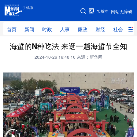
手机版
手机版
PC版本
网站无障碍
网站地图
首页
新闻
时政
人事
廉政
财经
社会
科
海蜇的N种吃法 来逛一趟海蜇节全知
首页
新闻
时政
人事
2024-10-26 16:48:10
来源：新华网
廉政
财经
社会
科技
文化
教育
健康
旅游
体育
视频
直播
无人机
地方频道
北京
天津
河北
山西
辽宁
吉林
上海
江苏