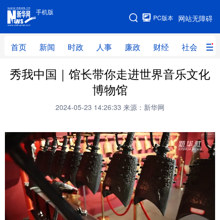
手机版
手机版
PC版本
网站无障碍
网站地图
首页
新闻
时政
人事
廉政
财经
社会
科
秀我中国｜馆长带你走进世界音乐文化
首页
新闻
时政
人事
博物馆
廉政
财经
社会
科技
2024-05-23 14:26:33
来源：新华网
文化
教育
健康
旅游
体育
视频
直播
无人机
地方频道
北京
天津
河北
山西
辽宁
吉林
上海
江苏