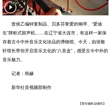
浙江
安徽
福建
江西
山东
河南
湖北
湖南
曾侯乙编钟复制品、贝多芬挚爱的钢琴、“爱迪
广东
广西
海南
重庆
生”牌柜式留声机……在辽宁省大连市，有这样一家保
四川
贵州
云南
西藏
存着古今中外音乐文化珍品的博物馆。今天，由张敬
轩馆长带你开启音乐文化的“八音盒”，感受古今中外的
陕西
甘肃
青海
宁夏
音乐魅力。
新疆
内蒙古
黑龙江
记者：韩赫
多语种频道
新华社音视频部制作
English
Español
Français
عربى
Русский язык
日本語
한국어
【责任编辑:赵健彤】