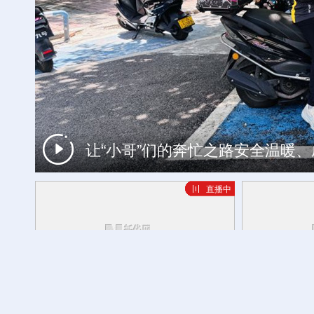
让“小哥”们的奔忙之路安全温暖
诗意中国丨画船撑入花深处
直播中
跨越90年的回响丨从皎平渡到杉乐
方志敏同志