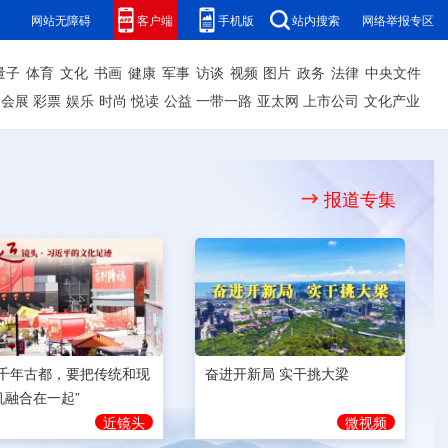
网站无障碍
客户端
手机版
站内搜索
网络举报专区
量子
体育
文化
书画
健康
军事
访谈
视频
图片
政务
法律
中央文件
会展
彩票
娱乐
时尚
悦读
公益
一带一路
亚太网
上市公司
文化产业
报道专集
奋进开新局 实干挑大梁
为千年古都，要把传统和现
机融合在一起”
微视频
近镜头