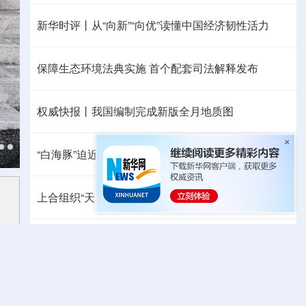
新华时评丨从“向新”“向优”读懂中国经济韧性活力
保障生态环境法典实施 首个配套司法解释发布
权威快报丨我国编制完成新版全月地质图
“白海豚”迫近，8月会有几个台风登陆或影响我国
上合组织“天山-2026”联合网络反恐演习在新疆举行
中方代表：防止“三股势力”借助新兴技术蔓延渗透
热点问答丨胡塞武装连续袭船 沙特作何应对
暑中