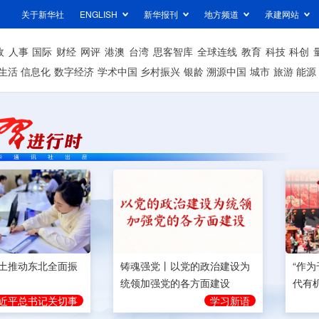
关于新华社
ENGLISH
新华报刊
地方频道
承建网站
政
人事
国际
财经
网评
港澳
台湾
思客智库
全球连线
教育
科技
科创
生活
信息化
数字经济
学术中国
乡村振兴
银龄
溯源中国
城市
旅游
能源
土推动东北全面振
铸魂强党丨以党的政治建设为
“作
统领加强党的各方面建设
代有
近平总书记关切事
学习新语