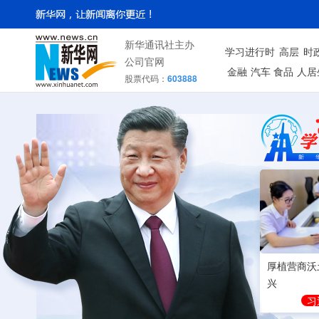
新华通讯社主办
学习进行时
高层
时
公司官网
金融
汽车
食品
人居
股票代码：
603888
厚植营商沃
兴
习