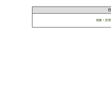
已
抱歉！您查