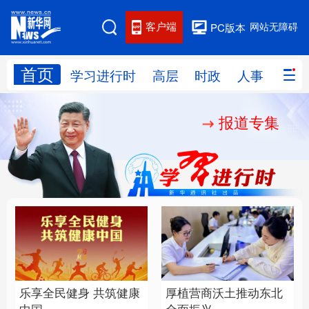
客户端
网站无障碍
PC版本
首页
网站地图
学习进行时
高层
时政
人事
国际
报道专集
学习进行时
高层
时政
人事
国际
财经
网评
港澳
台湾
思客智库
全球连线
教育
科技
科创
量子
体育
文化
书画
健康
军事
乐享全民健身 共筑健康
厚植营商沃土推动东北
访谈
视频
图片
政务