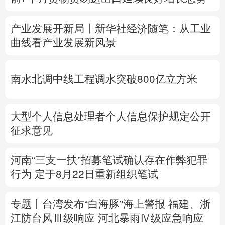
多语种频道
产业发展开新局丨
新华社经济随笔：从工业
曲线看产业发展新风景
English
Español
Français
عربى
Русский язык
日本語
한국어
南水北调中线工程调水突破800亿立方米
Deutsch
Português
大型个人信息处理者个人信息保护规定公开
征求意见
河南“三支一扶”招募笔试确认存在作弊犯罪
行为
定于8月22日重新组织笔试
专题丨
台湾发布“白海豚”海上警报
福建、
浙
江防台风Ⅲ级响应
河北暴雨Ⅳ级应急响应