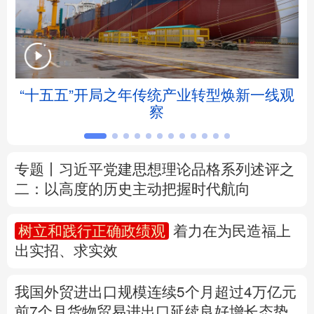
北京
天津
河北
山西
辽宁
吉林
上海
江苏
“十五五”开局之年传统产业转型焕新一线观
浙江
安徽
福建
江西
察
山东
河南
湖北
湖南
专题丨
习近平党建思想理论品格系列述评之
广东
广西
海南
重庆
二：以高度的历史主动把握时代航向
四川
贵州
云南
西藏
树立和践行正确政绩观
着力在为民造福上
陕西
甘肃
青海
宁夏
出实招、求实效
新疆
内蒙古
黑龙江
我国外贸进出口规模连续5个月超过4万亿元
前7个月货物贸易进出口延续良好增长态势