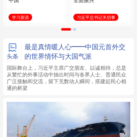
中国
全面振兴
法律
中央文件
金融
汽车
学习新语
习近平总书记关切事
食品
人居
信息化
数字经济
学术中国
乡村振兴
银龄
溯源中国
最是真情暖人心——中国元首外交
的世界情怀与大国气派
头条
城市
旅游
能源
会展
国际舞台上，习近平主席广交朋友、以诚相待，总是
从繁忙的外事活动中抽出时间与各界人士、普通民众
彩票
娱乐
时尚
悦读
广泛接触和交流，留下无数动人瞬间，搭建起民心相
通的桥梁
公益
一带一路
亚太网
上市公司
文化产业
地方频道