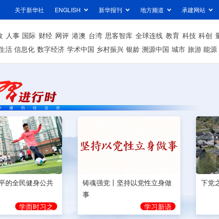
关于新华社
ENGLISH
新华报刊
地方频道
承建网站
政
人事
国际
财经
网评
港澳
台湾
思客智库
全球连线
教育
科技
科创
生活
信息化
数字经济
学术中国
乡村振兴
银龄
溯源中国
城市
旅游
能源
平的全民健身公共
铸魂强党丨坚持以党性立身做
下党
事
学而时习之
学习新语