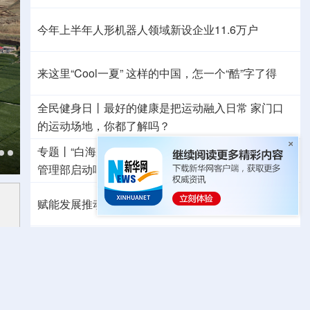
今年上半年人形机器人领域新设企业11.6万户
来这里“Cool一夏”
这样的中国，怎一个“酷”字了得
全民健身日丨
最好的健康是把运动融入日常
家门口
的运动场地，你都了解吗？
专题丨
“白海豚”与“巴威”相比如何？
国家防总、应急
管理部启动响应
水利部部署防御工作
多地积极应对
赋能发展推动共赢 “零关税”百日见证中非合作新气象
日本2027财年防卫预算申请额创新高
专题丨
伊朗战事打不下去了？美军参联会主席力
主“翻篇”
美财长：霍尔木兹海峡将变得“不再重要”