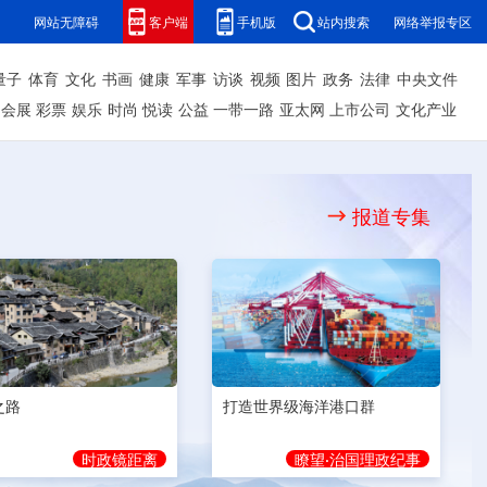
网站无障碍
客户端
手机版
站内搜索
网络举报专区
量子
体育
文化
书画
健康
军事
访谈
视频
图片
政务
法律
中央文件
会展
彩票
娱乐
时尚
悦读
公益
一带一路
亚太网
上市公司
文化产业
报道专集
之路
打造世界级海洋港口群
时政镜距离
瞭望·治国理政纪事